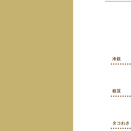
冷奴
枝豆
タコわさ