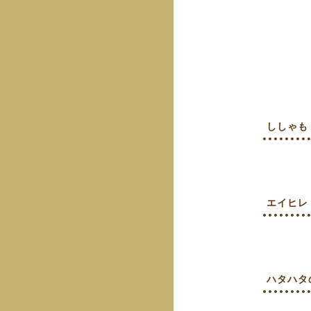
ししゃも
エイヒレ
ハタハタ