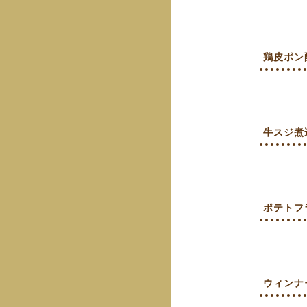
鶏皮ポン
牛スジ煮
ポテトフ
ウィンナ