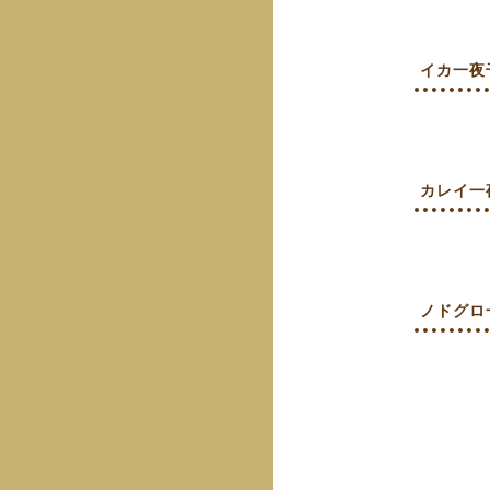
イカ一夜
カレイ一
ノドグロ