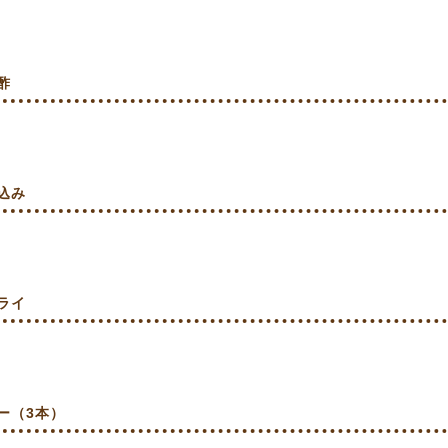
酢
込み
ライ
ー（3本）