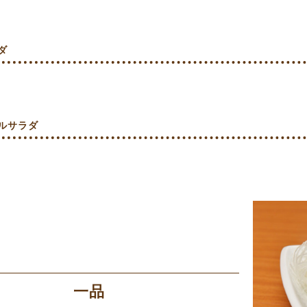
ダ
ルサラダ
一品